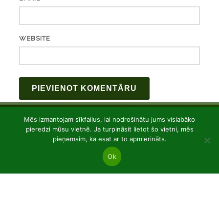
WEBSITE
Mēs izmantojam sīkfailus, lai nodrošinātu jums vislabāko
pieredzi mūsu vietnē. Ja turpināsit lietot šo vietni, mēs
pieņemsim, ka esat ar to apmierināts.
Ok
JSC “Baltic plants”