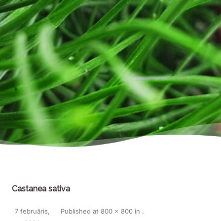
Castanea sativa
7 februāris,
Published
at
800 × 800
in
.