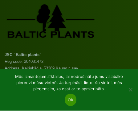
JSC “Baltic plants”
Reg code: 304081472
Address: Kairiūkščiai 53289 Kauno r. sav.
Email.:
info@balticplants.lt
Mēs izmantojam sīkfailus, lai nodrošinātu jums vislabāko
Tel.: +37062277654;
pieredzi mūsu vietnē. Ja turpināsit lietot šo vietni, mēs
pieņemsim, ka esat ar to apmierināts.
Cenas
Ok
Skujkoki un lapkoku tukšas saknes
Stādi podos p9
Dekoratīvie augi C2
UAB Baltic plants