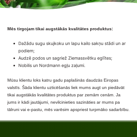
Mēs tirgojam tikai augstākās kvalitātes produktus:
Dažādu sugu skujkoku un lapu kailo sakņu stādi un ar
podiem;
Audzē podos un sagriež Ziemassvētku eglītes;
Nobilis un Nordmann egļu zaļumi.
Mūsu klientu loks katru gadu paplašinās daudzās Eiropas
valstīs. Šāda klientu uzticēšanās liek mums augt un piedāvāt
tikai augstākās kvalitātes produktus par zemām cenām. Ja
jums ir kādi jautājumi, nevilcinieties sazināties ar mums pa
tālruni vai e-pastu, mēs varēsim apspriest turpmāko sadarbību.