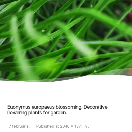
Euonymus europaeus blossoming. Decorative
flowering plants for garden.
7 februāris,
Published
at
2048 × 1371
in
.