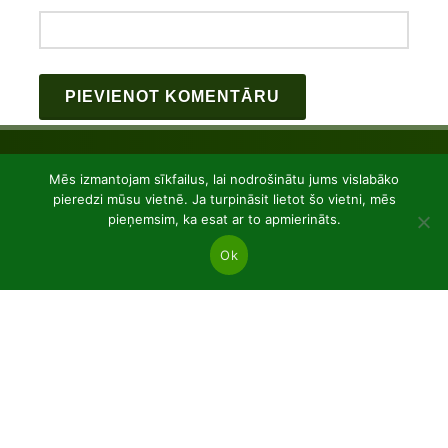
Mēs izmantojam sīkfailus, lai nodrošinātu jums vislabāko
pieredzi mūsu vietnē. Ja turpināsit lietot šo vietni, mēs
pieņemsim, ka esat ar to apmierināts.
Ok
JSC “Baltic plants”
Reg code: 304081472
Address: Kairiūkščiai 53289 Kauno r. sav.
Email.:
info@balticplants.lt
Tel.: +37062277654;