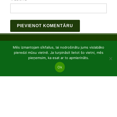
Mēs izmantojam sīkfailus, lai nodrošinātu jums vislabāko
pieredzi mūsu vietnē. Ja turpināsit lietot šo vietni, mēs
pieņemsim, ka esat ar to apmierināts.
Ok
JSC “Baltic plants”
Reg code: 304081472
Address: Kairiūkščiai 53289 Kauno r. sav.
Email.:
info@balticplants.lt
Tel.: +37062277654;