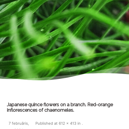
Japanese quince flowers on a branch. Red-orange
inflorescences of chaenomeles.
7 februāris,
Published
at
612 × 413
in
.