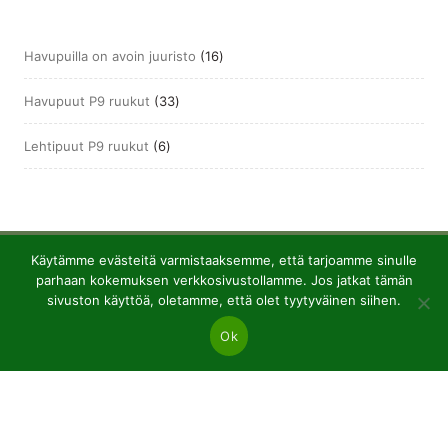
16
Havupuilla on avoin juuristo
16
tuotetta
33
Havupuut P9 ruukut
33
tuotetta
6
Lehtipuut P9 ruukut
6
tuotetta
Käytämme evästeitä varmistaaksemme, että tarjoamme sinulle
parhaan kokemuksen verkkosivustollamme. Jos jatkat tämän
sivuston käyttöä, oletamme, että olet tyytyväinen siihen.
Ok