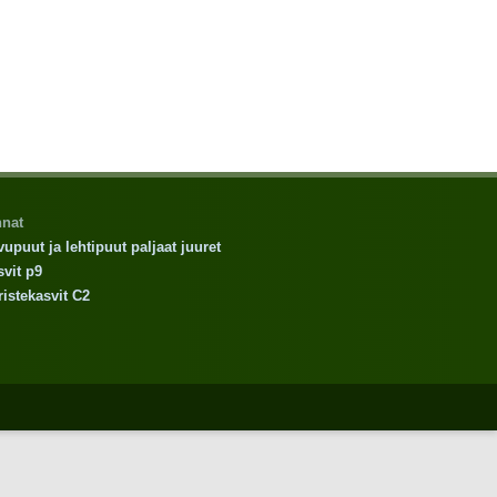
nnat
upuut ja lehtipuut paljaat juuret
vit p9
istekasvit C2