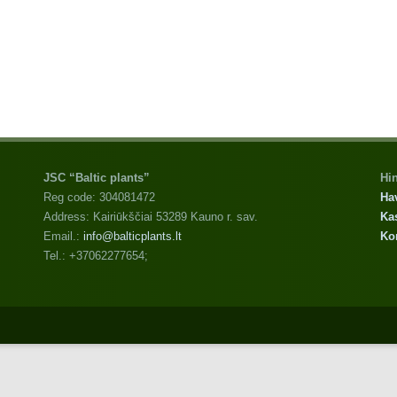
JSC “Baltic plants”
Hi
Reg code: 304081472
Hav
Address: Kairiūkščiai 53289 Kauno r. sav.
Kas
Email.:
info@balticplants.lt
Kor
Tel.: +37062277654;