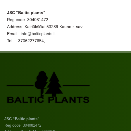
JSC “Baltic plants”
Reg code: 304081472
Address: Kairiūkščiai 53289 Kauno r. sav.
Email.:
info@balticplants.lt
Tel.: +37062277654;
JSC “Baltic plants”
Reg code: 304081472