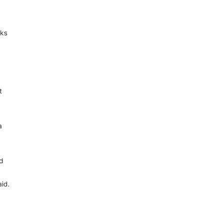
eks
t
a
ud
id.