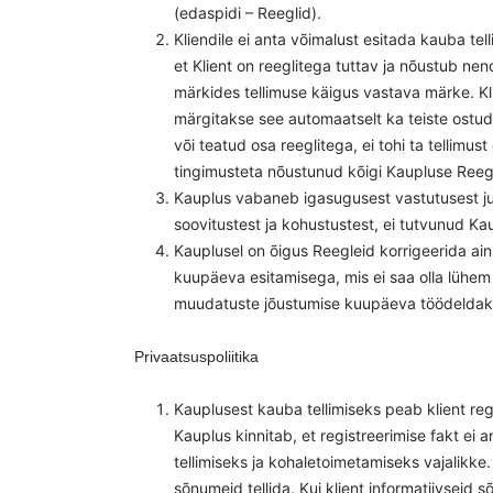
(edaspidi – Reeglid).
Kliendile ei anta võimalust esitada kauba tell
et Klient on reeglitega tuttav ja nõustub nen
märkides tellimuse käigus vastava märke. Kl
märgitakse see automaatselt ka teiste ostude s
või teatud osa reeglitega, ei tohi ta tellimust
tingimusteta nõustunud kõigi Kaupluse Reeg
Kauplus vabaneb igasugusest vastutusest juht
soovitustest ja kohustustest, ei tutvunud Kaup
Kauplusel on õigus Reegleid korrigeerida ain
kuupäeva esitamisega, mis ei saa olla lühe
muudatuste jõustumise kuupäeva töödeldakse 
Privaatsuspoliitika
Kauplusest kauba tellimiseks peab klient reg
Kauplus kinnitab, et registreerimise fakt ei a
tellimiseks ja kohaletoimetamiseks vajalikke. 
sõnumeid tellida. Kui klient informatiivseid 