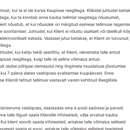
imust, kui ta ei ole kursis Kaupluse reeglitega. Kõikidel juhtudel loeta
dega, kui ta kinnitab enne kauba tellimist reeglitega nõustumist,
ient nõustub, et kui nõusolek on märgitud esimese tellimuse tegemise
ooritamisel. Juhtudel, kui Klient ei nõustu osaliselt või täielikult kõi
 elektrooniliselt esitada. Vastasel juhul loetakse, et Klient on tutvunud 
litega.
udel, kui kahju tekib seetõttu, et Klient, olenemata talle antud
luse reeglitega, kuigi talle oli selline võimalus antud.
ult olulise põhjuse olemasolul ning tingimata muudatuse jõustumise
m kui 7 päeva alates veebipoes avaldamise kuupäevast. Enne
Kliendi tehtud tellimusi vastavalt varem kehtinud Reeglitele.
istreeruma veebipoes, sisestades oma e-posti aadressi ja parooli.
nna talle õigust saata Kliendile infoteateid, välja arvatud kauba
Kui klient soovib saada infoteateid, antakse talle võimalus selliseid
sõnumeid saada ei soovi, antakse talle võimalus sellistest teadetest