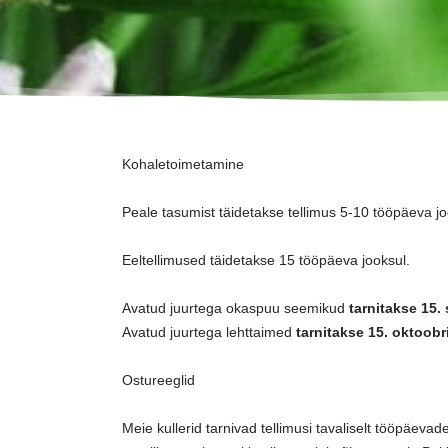
Kohaletoimetamine
Peale tasumist täidetakse tellimus 5-10 tööpäeva jo
Eeltellimused täidetakse 15 tööpäeva jooksul.
Avatud juurtega okaspuu seemikud
tarnitakse 15.
Avatud juurtega lehttaimed
tarnitakse 15. oktoobri
Ostureeglid
Meie kullerid tarnivad tellimusi tavaliselt tööpäevadel