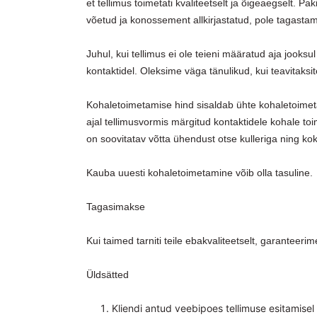
et tellimus toimetati kvaliteetselt ja õigeaegselt. P
võetud ja konossement allkirjastatud, pole tagasta
Juhul, kui tellimus ei ole teieni määratud aja jook
kontaktidel. Oleksime väga tänulikud, kui teavitaksit
Kohaletoimetamise hind sisaldab ühte kohaletoimet
ajal tellimusvormis märgitud kontaktidele kohale toim
on soovitatav võtta ühendust otse kulleriga ning ko
Kauba uuesti kohaletoimetamine võib olla tasuline.
Tagasimakse
Kui taimed tarniti teile ebakvaliteetselt, garante
Üldsätted
Kliendi antud veebipoes tellimuse esitamisel 