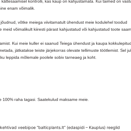
aki kättesaamisel kontrolli, kas kaup on kahjustamata. Kui taimed on vast
mine enam võimalik.
sul jõudnud, võtke meiega viivitamatult ühendust meie kodulehel toodud
e meid võimalikult kiiresti pärast kahjustatud või kahjustatud toote saam
amist. Kui meie kuller ei saanud Teiega ühendust ja kaupa kokkulepitu
etada, jätkatakse teiste järjekorras olevate tellimuste töötlemist. Sel ju
kku leppida mõlemale poolele sobiv tarneaeg ja koht.
erime 100% raha tagasi. Saatekulud maksame meie.
kehtivad veebipoe “balticplants.lt” (edaspidi – Kauplus) reeglid