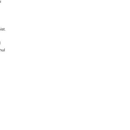
u
ist.
d
hul