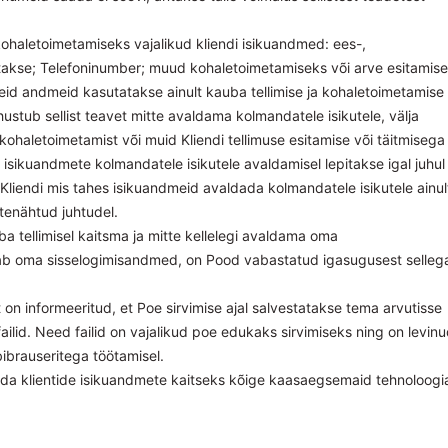
kohaletoimetamiseks vajalikud kliendi isikuandmed: ees-,
takse; Telefoninumber; muud kohaletoimetamiseks või arve esitamis
seid andmeid kasutatakse ainult kauba tellimise ja kohaletoimetamise
ustub sellist teavet mitte avaldama kolmandatele isikutele, välja
ohaletoimetamist või muid Kliendi tellimuse esitamise või täitmisega
isikuandmete kolmandatele isikutele avaldamisel lepitakse igal juhul
 Kliendi mis tahes isikuandmeid avaldada kolmandatele isikutele ainul
ttenähtud juhtudel.
ba tellimisel kaitsma ja mitte kellelegi avaldama oma
ldab oma sisselogimisandmed, on Pood vabastatud igasugusest selleg
et on informeeritud, et Poe sirvimise ajal salvestatakse tema arvutisse
ailid. Need failid on vajalikud poe edukaks sirvimiseks ning on levin
ibrauseritega töötamisel.
ada klientide isikuandmete kaitseks kõige kaasaegsemaid tehnoloogia