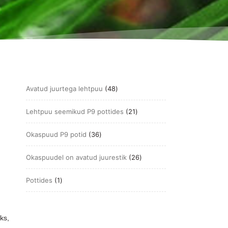
48
Avatud juurtega lehtpuu
48
toodet
21
Lehtpuu seemikud P9 pottides
21
toodet
36
Okaspuud P9 potid
36
toodet
26
Okaspuudel on avatud juurestik
26
toodet
1
Pottides
1
toode
eks,