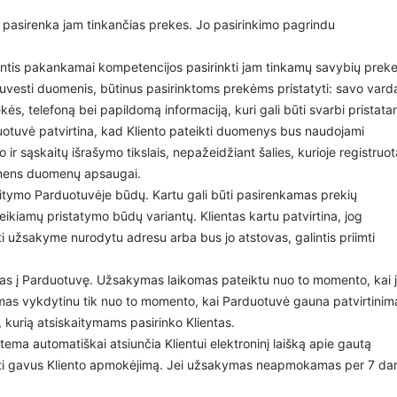
e pasirenka jam tinkančias prekes. Jo pasirinkimo pagrindu
rintis pakankamai kompetencijos pasirinkti jam tinkamų savybių preke
uvesti duomenis, būtinus pasirinktoms prekėms pristatyti: savo vard
s, telefoną bei papildomą informaciją, kuri gali būti svarbi pristata
uotuvė patvirtina, kad Kliento pateikti duomenys bus naudojami
o ir sąskaitų išrašymo tikslais, nepažeidžiant šalies, kurioje registruot
smens duomenų apsaugai.
skaitymo Parduotuvėje būdų. Kartu gali būti pasirenkamas prekių
ikiamų pristatymo būdų variantų. Klientas kartu patvirtina, jog
ūti užsakyme nurodytu adresu arba bus jo atstovas, galintis priimti
amas į Parduotuvę. Užsakymas laikomas pateiktu nuo to momento, kai j
as vykdytinu tik nuo to momento, kai Parduotuvė gauna patvirtinim
 kurią atsiskaitymams pasirinko Klientas.
ema automatiškai atsiunčia Klientui elektroninį laišką apie gautą
i gavus Kliento apmokėjimą. Jei užsakymas neapmokamas per 7 da