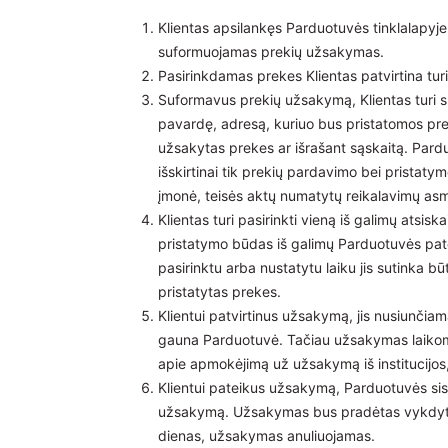
Klientas apsilankęs Parduotuvės tinklalapyj
suformuojamas prekių užsakymas.
Pasirinkdamas prekes Klientas patvirtina tu
Suformavus prekių užsakymą, Klientas turi s
pavardę, adresą, kuriuo bus pristatomos prekė
užsakytas prekes ar išrašant sąskaitą. Pard
išskirtinai tik prekių pardavimo bei pristatym
įmonė, teisės aktų numatytų reikalavimų a
Klientas turi pasirinkti vieną iš galimų atsi
pristatymo būdas iš galimų Parduotuvės pate
pasirinktu arba nustatytu laiku jis sutinka b
pristatytas prekes.
Klientui patvirtinus užsakymą, jis nusiunči
gauna Parduotuvė. Tačiau užsakymas laikom
apie apmokėjimą už užsakymą iš institucijos,
Klientui pateikus užsakymą, Parduotuvės sist
užsakymą. Užsakymas bus pradėtas vykdyt
dienas, užsakymas anuliuojamas.