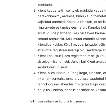
keelduda.
Klient kauba tellimisel tuleb märkida kauba 
perekonnanimi, aadress, kuhu kaup toimeta
vajalikud andmed. Kauplus kinnitab, et selli
ning arvete esitamise eesmärgil. Kauplus koh
arvatud Poe partnerid, kes osutavad kauba k
seotud teenuseid. Kõik muud erandid Kliendi 
Kliendiga kokku. Kõigil muudel juhtudel võib
ettevõtte registreerimisriigi õigusaktidega e
Klient kohustub Poes registreerumisel ja kau
sisselogimisandmeid. Juhul, kui Klient ava
seotud vastutusest.
Klient, olles tutvunud Reeglitega, kinnitab, 
Interneti-serverist tema arvutisse saadetud f
tehnoloogiline lahendus mis tahes tüüpi veeb
Kauplus kinnitab, et selle eesmärk on kasut
Tellimuse esitamise kord ja tingimused