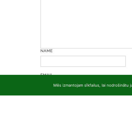
NAME
EMAIL
Mēs izmantojam sīkfailus, lai nodrošinātu j
WEBSITE