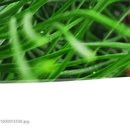
/1000013336.jpg
.