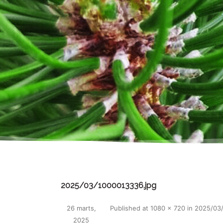
2025/03/1000013336.jpg
26 marts,
Published
at
1080 × 720
in
2025/03
2025