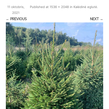
11 oktobris,
Published
at
1536 × 2048
in
Kalėdinė eglutė
.
2021
← PREVIOUS
NEXT →