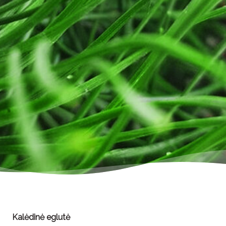
Kalėdinė eglutė