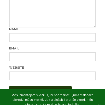
NAME
EMAIL
WEBSITE
Mēs izmantojam sīkfailus, lai nodrošinātu jums vislabāko
pieredzi mūsu vietnē. Ja turpināsit lietot šo vietni, mēs
pieņemsim, ka esat ar to apmierināts.