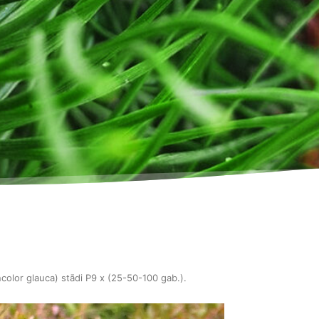
color glauca) stādi P9 x (25-50-100 gab.)
.