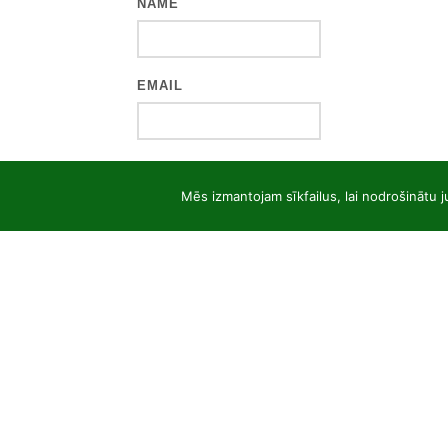
NAME
EMAIL
WEBSITE
Mēs izmantojam sīkfailus, lai nodrošinātu j