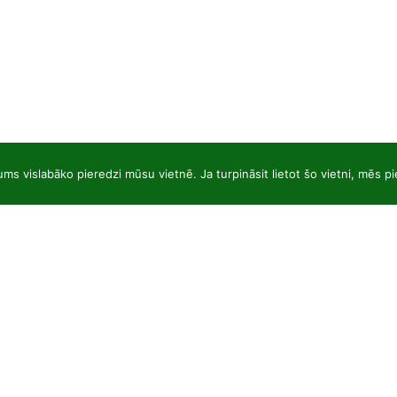
ums vislabāko pieredzi mūsu vietnē. Ja turpināsit lietot šo vietni, mēs p
JSC “Baltic plants”
Ce
Reg code: 304081472
Sk
Address: Kairiūkščiai 53289 Kauno r. sav.
St
Email.:
info@balticplants.lt
Dek
Tel.: +37062277654;