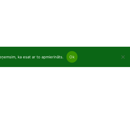
ieņemsim, ka esat ar to apmierināts.
Ok
nas
ujkoki un lapkoku tukšas saknes
ādi podos p9
oratīvie augi C2