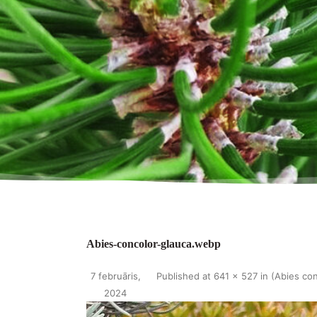
Abies-concolor-glauca.webp
7 februāris,
Published
at
641 × 527
in
(Abies con
2024