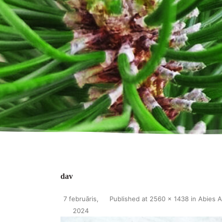
dav
7 februāris,
Published
at
2560 × 1438
in
Abies A
2024