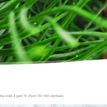
lba stādi 4 gadi 15-25cm (50-100 vienības)
.