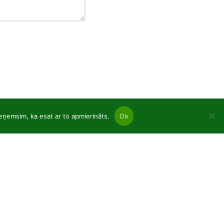
ieņemsim, ka esat ar to apmierināts.
Ok
nas
ujkoki un lapkoku tukšas saknes
ādi podos p9