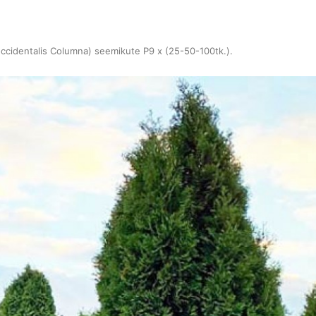
occidentalis Columna) seemikute P9 x (25-50-100tk.)
.