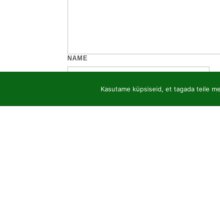
NAME
Kasutame küpsiseid, et tagada teile mei
EMAIL
WEBSITE