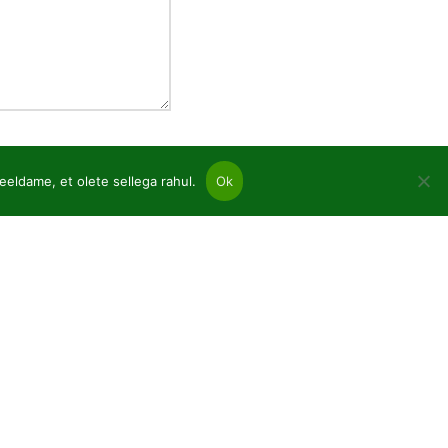
eeldame, et olete sellega rahul.
Ok