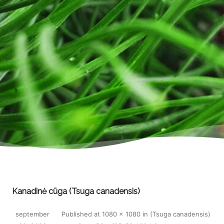
Kanadinė cūga (Tsuga canadensis)
september
Published
at
1080 × 1080
in
(Tsuga canadensis)