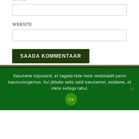
WEBSITE
Kasutame küpsiseid, et tagada teile meie veebisaidil parim
kasutuskogemus. Kui jätkate selle saidi kasutamist, eeldame, et
olete sellega rahul.
Ok
JSC “Baltic plants”