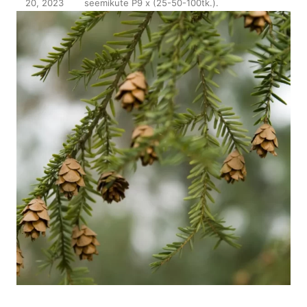
20, 2023
seemikute P9 x (25-50-100tk.)
.