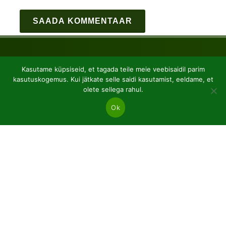
Kasutame küpsiseid, et tagada teile meie veebisaidil parim
kasutuskogemus. Kui jätkate selle saidi kasutamist, eeldame, et
olete sellega rahul.
Ok
JSC “Baltic plants”
Reg code: 304081472
Address: Kairiūkščiai 53289 Kauno r. sav.
Email.:
info@balticplants.lt
Tel.: +37062277654;
Hinnad