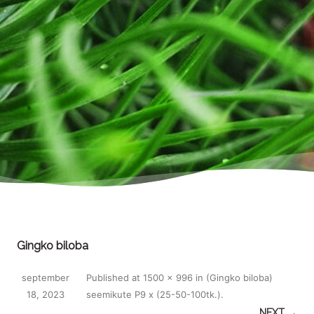
Gingko biloba
september
Published
at
1500 × 996
in
(Gingko biloba)
18, 2023
seemikute P9 x (25-50-100tk.)
.
NEXT →