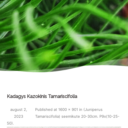
Kadagys Kazokinis Tamariscifolia
august 2,
Published
at
1600 × 901
in
(Juniperus
2023
Tamariscifolia) seemikute 20-30cm. P9x(10-25-
50)
.