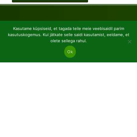
Kasutame küpsiseid, et tagada teile meie veebisaidil parim
kasutuskogemus. Kui jätkate selle saidi kasutamist, eeldame, et
olete sellega rahul.
Ok
JSC “Baltic plants”
Reg code: 304081472
Address: Kairiūkščiai 53289 Kauno r. sav.
Email.:
info@balticplants.lt
Tel.: +37062277654;
Hinnad
Okaspuud ja heitlehised paljad juured
Taimed pottides p9