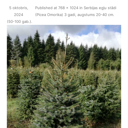
5 oktobris,
Published
at
768 × 1024
in
Serbijas egļu stādi
2024
(Picea Omorika) 3 gadi, augstums 20-40 cm.
(50-100 gab.)
.