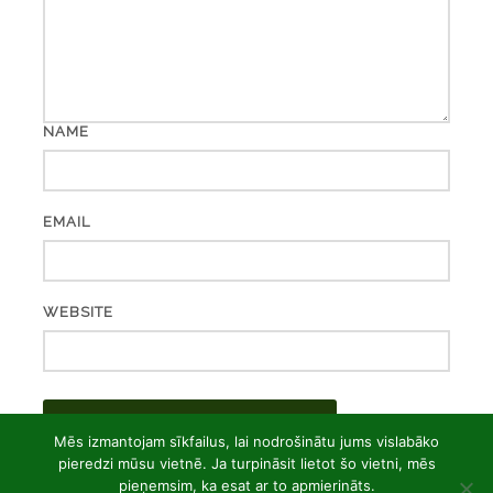
NAME
EMAIL
WEBSITE
Mēs izmantojam sīkfailus, lai nodrošinātu jums vislabāko
pieredzi mūsu vietnē. Ja turpināsit lietot šo vietni, mēs
pieņemsim, ka esat ar to apmierināts.