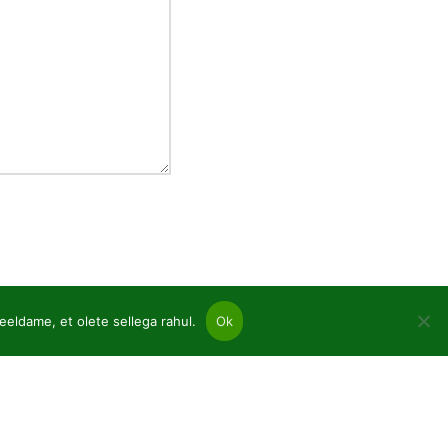
eeldame, et olete sellega rahul.
Ok