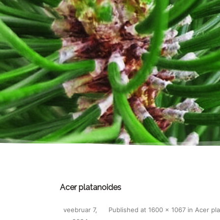
Acer platanoides
veebruar 7,
Published
at
1600 × 1067
in
Acer pl