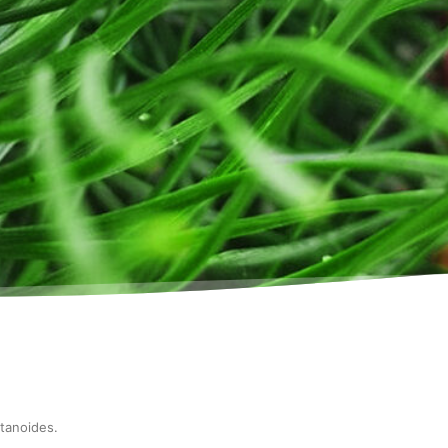
atanoides
.