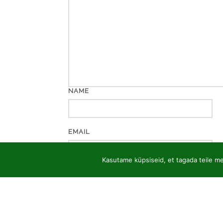
NAME
EMAIL
Kasutame küpsiseid, et tagada teile mei
WEBSITE