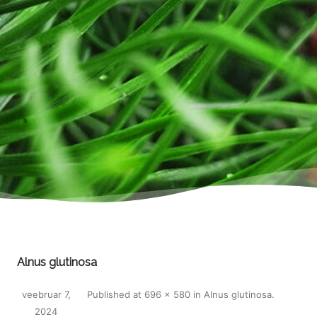
Alnus glutinosa
veebruar 7,
Published
at
696 × 580
in
Alnus glutinosa
.
2024