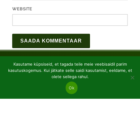
WEBSITE
Kasutame küpsiseid, et tagada teile meie veebisaidil parim
kasutuskogemus. Kui jätkate selle saidi kasutamist, eeldame, et
olete sellega rahul.
Ok
JSC “Baltic plants”
Reg code: 304081472
Address: Kairiūkščiai 53289 Kauno r. sav.