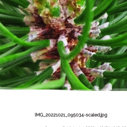
IMG_20221021_095034-scaled.jpg