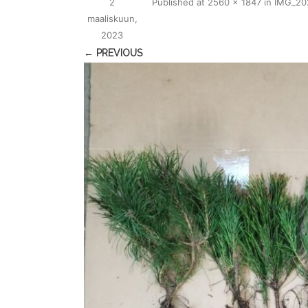
2
Published
at
2560 × 1847
in
IMG_20
maaliskuun,
2023
← PREVIOUS