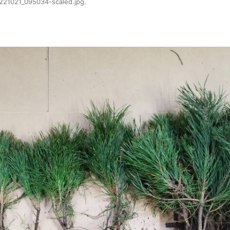
221021_095034-scaled.jpg
.