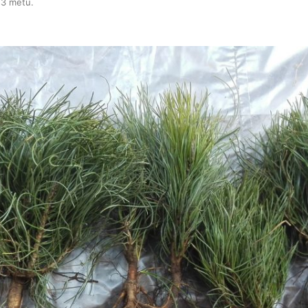
s3 metu
.