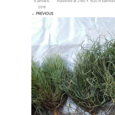
9 janvāris,
Published
at
2160 × 1620
in
kalnine
2018
← PREVIOUS