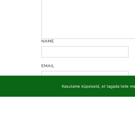
NAME
EMAIL
Kasutame küpsiseid, et tagada teile mei
WEBSITE