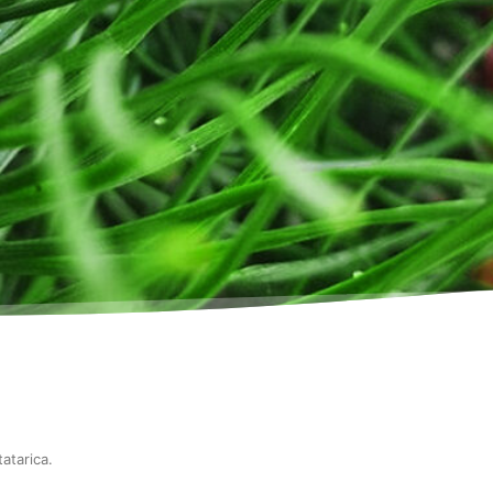
tatarica
.