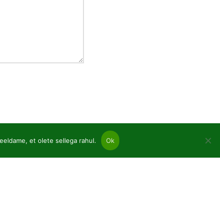
eeldame, et olete sellega rahul.
Ok