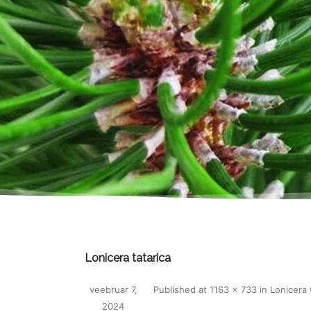
Lonicera tatarica
veebruar 7,
Published
at
1163 × 733
in
Lonicera 
2024