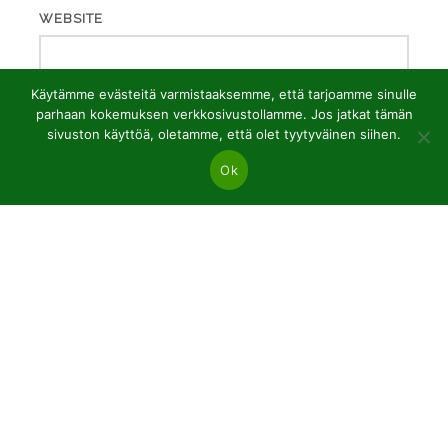
WEBSITE
Käytämme evästeitä varmistaaksemme, että tarjoamme sinulle
parhaan kokemuksen verkkosivustollamme. Jos jatkat tämän
sivuston käyttöä, oletamme, että olet tyytyväinen siihen.
Ok
JSC “Baltic plants”
Reg code: 304081472
Address: Kairiūkščiai 53289 Kauno r. sav.
Email.:
info@balticplants.lt