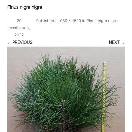
Pinus nigra nigra
29
Published
at
989 × 1599
in
Pinus nigra nigra
.
maaliskuun,
2022
← PREVIOUS
NEXT →