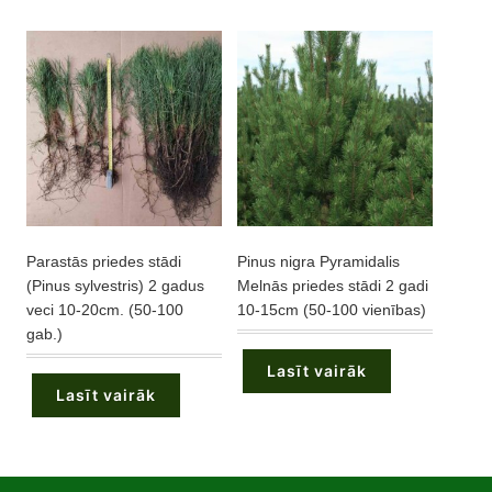
The
may
options
be
may
chosen
be
on
chosen
the
on
product
the
page
product
page
Parastās priedes stādi
Pinus nigra Pyramidalis
(Pinus sylvestris) 2 gadus
Melnās priedes stādi 2 gadi
veci 10-20cm. (50-100
10-15cm (50-100 vienības)
gab.)
Lasīt vairāk
Lasīt vairāk