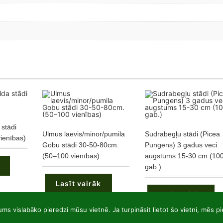
stādi
Ulmus laevis/minor/pumila
Sudrabegļu stādi (Picea
ienības)
Gobu stādi 30-50-80cm.
Pungens) 3 gadus veci
(50–100 vienības)
augstums 15-30 cm (10
gab.)
Lasīt vairāk
Lasīt vairāk
ums vislabāko pieredzi mūsu vietnē. Ja turpināsit lietot šo vietni, mēs p