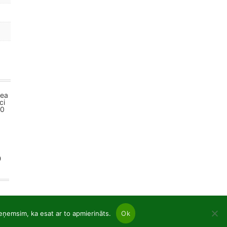
0
ieņemsim, ka esat ar to apmierināts.
Ok