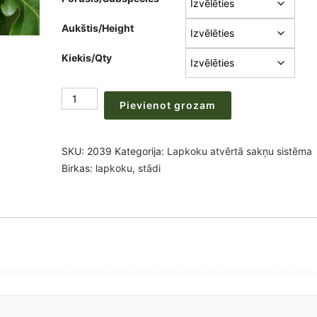
130,00 €
Aukštis/Height
Kiekis/Qty
Quercus
Pievienot grozam
petrea/robur
stādi
30-
SKU:
2039
Kategorija:
Lapkoku atvērtā sakņu sistēma
50-
Birkas:
lapkoku
,
stādi
80cm.
(50–
100 vienības)
daudzums