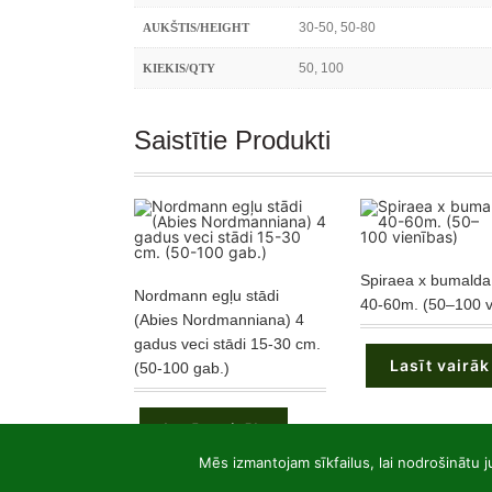
30-50, 50-80
AUKŠTIS/HEIGHT
50, 100
KIEKIS/QTY
Saistītie Produkti
Spiraea x bumalda 
Nordmann egļu stādi
40-60m. (50–100 v
(Abies Nordmanniana) 4
gadus veci stādi 15-30 cm.
Lasīt vairāk
(50-100 gab.)
Lasīt vairāk
Mēs izmantojam sīkfailus, lai nodrošinātu j