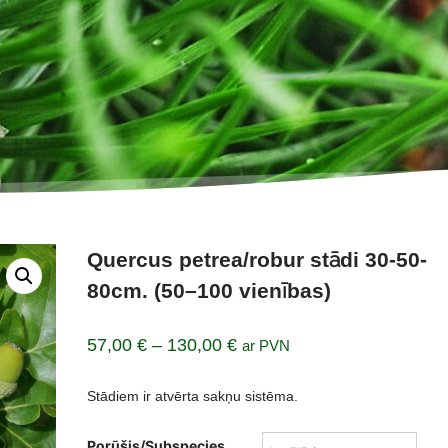
Quercus petrea/robur stādi 30-50-
80cm. (50–100 vienības)
Price
57,00
€
–
130,00
€
ar PVN
range:
Stādiem ir atvērta sakņu sistēma.
57,00 €
through
Porūšis/Subspecies