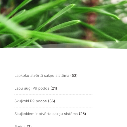
53
Lapkoku atvērtā sakņu sistēma
53
produkts
21
Lapu augi P9 podos
21
produkts
36
Skujkoki P9 podos
36
produkts
26
Skujkokiem ir atvērta sakņu sistēma
26
produkts
2
Podos
2