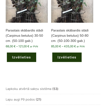
page
Parastais skābardis stādi
Parastais skābardis stādi
(Carpinus betulus) 30-50
(Carpinus betulus) 50-80
cm. (50-100 gab.)
cm. (50-100-300 gab.)
Price
Price
68,00
€
–
121,00
€
85,00
€
–
435,00
€
ar PVN
ar PVN
range:
range:
This
This
68,00 €
85,00 €
product
product
through
through
Izvēlieties
has
Izvēlieties
has
121,00 €
435,00 €
multiple
multiple
variants.
variants.
The
The
options
options
may
may
be
be
chosen
chosen
on
on
the
the
53
Lapkoku atvērtā sakņu sistēma
53
product
product
page
page
produkts
21
Lapu augi P9 podos
21
produkts