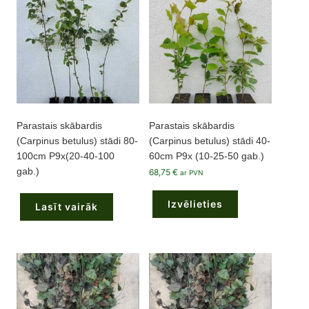
Parastais skābardis
Parastais skābardis
(Carpinus betulus) stādi 80-
(Carpinus betulus) stādi 40-
100cm P9x(20-40-100
60cm P9x (10-25-50 gab.)
gab.)
68,75
€
ar PVN
This
product
Izvēlieties
has
Lasīt vairāk
multiple
variants.
The
options
may
be
chosen
on
the
product