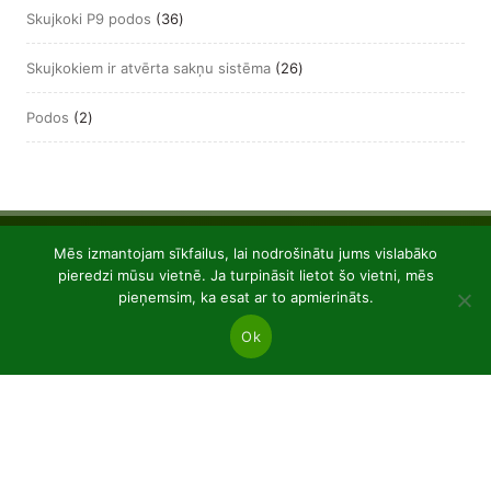
36
Skujkoki P9 podos
36
produkts
26
Skujkokiem ir atvērta sakņu sistēma
26
produkts
2
Podos
2
produkts
Mēs izmantojam sīkfailus, lai nodrošinātu jums vislabāko
pieredzi mūsu vietnē. Ja turpināsit lietot šo vietni, mēs
pieņemsim, ka esat ar to apmierināts.
Ok
JSC “Baltic plants”
Reg code: 304081472