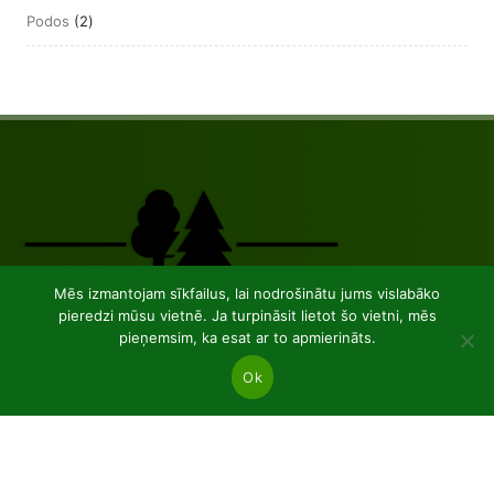
2
Podos
2
produkts
Mēs izmantojam sīkfailus, lai nodrošinātu jums vislabāko
pieredzi mūsu vietnē. Ja turpināsit lietot šo vietni, mēs
pieņemsim, ka esat ar to apmierināts.
JSC “Baltic plants”
Ok
Reg code: 304081472
Address: Kairiūkščiai 53289 Kauno r. sav.
Email.:
info@balticplants.lt
Tel.: +37062277654;