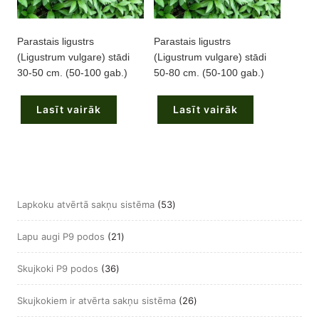
Parastais ligustrs
Parastais ligustrs
(Ligustrum vulgare) stādi
(Ligustrum vulgare) stādi
30-50 cm. (50-100 gab.)
50-80 cm. (50-100 gab.)
Lasīt vairāk
Lasīt vairāk
53
Lapkoku atvērtā sakņu sistēma
53
produkts
21
Lapu augi P9 podos
21
produkts
36
Skujkoki P9 podos
36
produkts
26
Skujkokiem ir atvērta sakņu sistēma
26
produkts