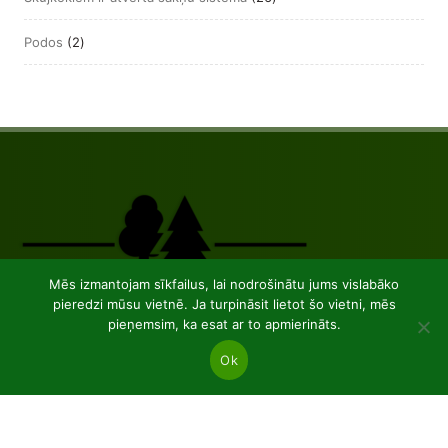
produkts
2
Podos
2
produkts
Mēs izmantojam sīkfailus, lai nodrošinātu jums vislabāko
pieredzi mūsu vietnē. Ja turpināsit lietot šo vietni, mēs
pieņemsim, ka esat ar to apmierināts.
JSC “Baltic plants”
Ok
Reg code: 304081472
Address: Kairiūkščiai 53289 Kauno r. sav.
Email.:
info@balticplants.lt
Tel.: +37062277654;