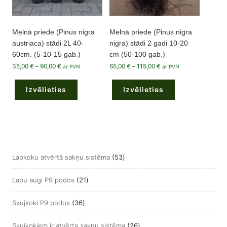
Melnā priede (Pinus nigra
Melnā priede (Pinus nigra
austriaca) stādi 2L 40-
nigra) stādi 2 gadi 10-20
60cm. (5-10-15 gab.)
cm (50-100 gab.)
Price
Price
35,00
€
–
90,00
€
65,00
€
–
115,00
€
ar PVN
ar PVN
range:
range:
This
This
35,00 €
65,00 €
product
product
through
through
Izvēlieties
has
Izvēlieties
has
90,00 €
115,00 €
multiple
multiple
variants.
variants.
The
The
options
options
may
may
be
be
chosen
chosen
on
on
the
the
53
Lapkoku atvērtā sakņu sistēma
53
product
product
page
page
produkts
21
Lapu augi P9 podos
21
produkts
36
Skujkoki P9 podos
36
produkts
26
Skujkokiem ir atvērta sakņu sistēma
26