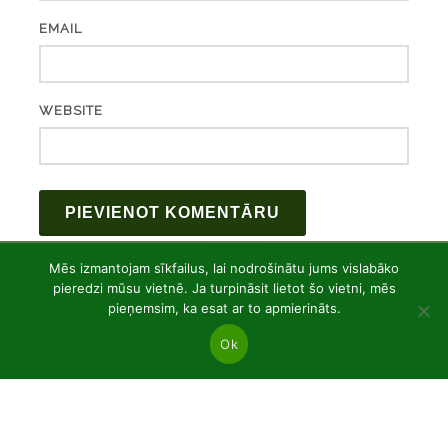
EMAIL
WEBSITE
Mēs izmantojam sīkfailus, lai nodrošinātu jums vislabāko
pieredzi mūsu vietnē. Ja turpināsit lietot šo vietni, mēs
pieņemsim, ka esat ar to apmierināts.
Ok