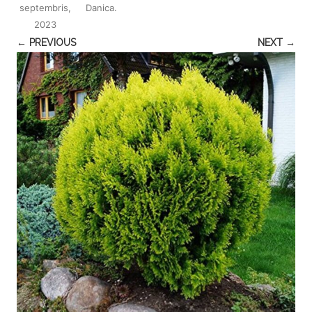
septembris,
Danica
.
2023
← PREVIOUS
NEXT →