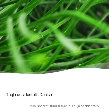
Thuja occidentalis Danica
18
Published
at
1000 × 932
in
Thuja occidentalis