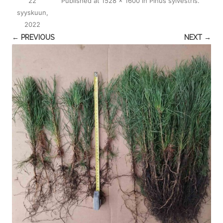
22
Published
at
1528 × 1600
in
Pinus sylvestris
.
syyskuun,
2022
← PREVIOUS
NEXT →