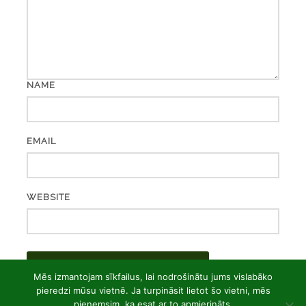
NAME
EMAIL
WEBSITE
Mēs izmantojam sīkfailus, lai nodrošinātu jums vislabāko
pieredzi mūsu vietnē. Ja turpināsit lietot šo vietni, mēs
pieņemsim, ka esat ar to apmierināts.