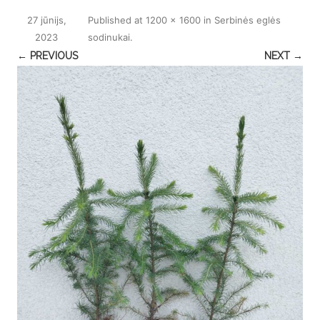
27 jūnijs,
Published
at
1200 × 1600
in
Serbinės eglės
2023
sodinukai
.
← PREVIOUS
NEXT →