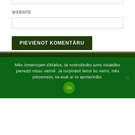
WEBSITE
Mēs izmantojam sīkfailus, lai nodrošinātu jums vislabāko
pieredzi mūsu vietnē. Ja turpināsit lietot šo vietni, mēs
pieņemsim, ka esat ar to apmierināts.
Ok
JSC “Baltic plants”
Reg code: 304081472
Address: Kairiūkščiai 53289 Kauno r. sav.