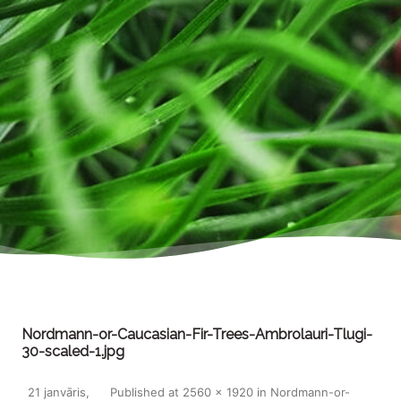
Nordmann-or-Caucasian-Fir-Trees-Ambrolauri-Tlugi-
30-scaled-1.jpg
21 janvāris,
Published
at
2560 × 1920
in
Nordmann-or-