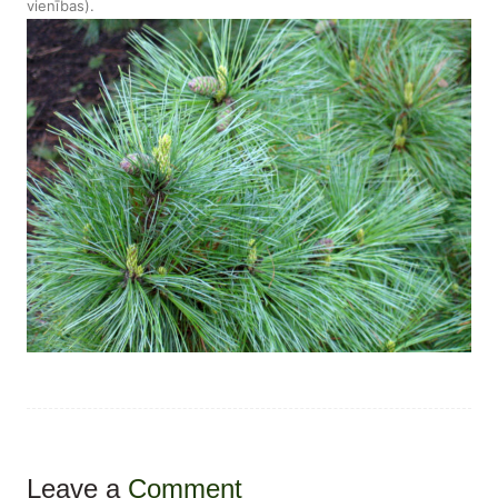
vienības)
.
Leave a
Comment