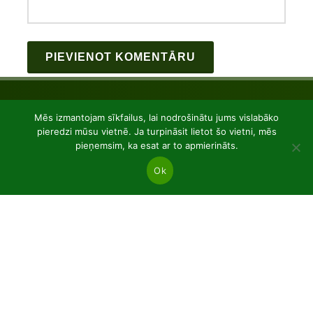
Mēs izmantojam sīkfailus, lai nodrošinātu jums vislabāko
pieredzi mūsu vietnē. Ja turpināsit lietot šo vietni, mēs
pieņemsim, ka esat ar to apmierināts.
Ok
JSC “Baltic plants”
Reg code: 304081472
Address: Kairiūkščiai 53289 Kauno r. sav.
Email.:
info@balticplants.lt
Tel.: +37062277654;