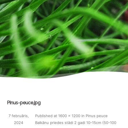
Pinus-peuce.jpg
7 februāris,
Published
at
1600 × 1200
in
Pinus peuce
2024
Balkānu priedes stādi 2 gadi 10-15cm (50-100