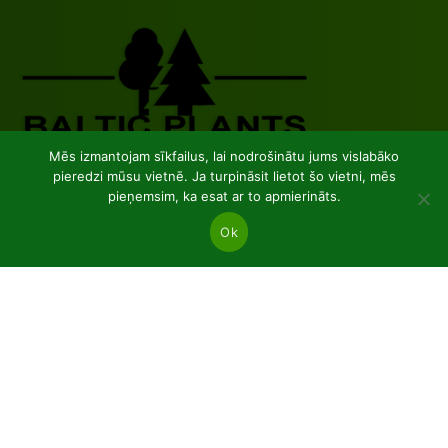
Mēs izmantojam sīkfailus, lai nodrošinātu jums vislabāko
pieredzi mūsu vietnē. Ja turpināsit lietot šo vietni, mēs
JSC “Baltic plants”
pieņemsim, ka esat ar to apmierināts.
Reg code: 304081472
Ok
Address: Kairiūkščiai 53289 Kauno r. sav.
Email.:
info@balticplants.lt
Tel.: +37062277654;
Cenas
Skujkoki un lapkoku tukšas saknes
Stādi podos p9
Dekoratīvie augi C2