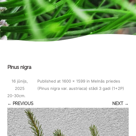
Pinus nigra
16 jūnijs,
Published
at
1600 × 1599
in
Melnās priedes
2025
(Pinus nigra var. austriaca) stādi 3 gadi (1+2P)
20-30cm
.
← PREVIOUS
NEXT →