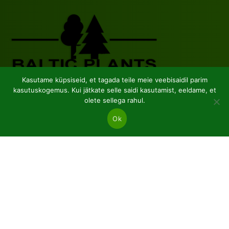
Kasutame küpsiseid, et tagada teile meie veebisaidil parim
kasutuskogemus. Kui jätkate selle saidi kasutamist, eeldame, et
JSC “Baltic plants”
olete sellega rahul.
Reg code: 304081472
Ok
Address: Kairiūkščiai 53289 Kauno r. sav.
Email.:
info@balticplants.lt
Tel.: +37062277654;
Hinnad
Okaspuud ja heitlehised paljad juured
Taimed pottides p9
Ilutaimed C2