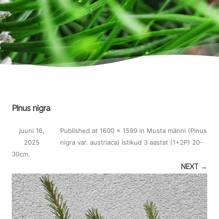
Pinus nigra
juuni 16,
Published
at
1600 × 1599
in
Musta männi (Pinus
2025
nigra var. austriaca) istikud 3 aastat (1+2P) 20-
30cm
.
NEXT →