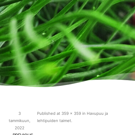
3
Published
at
359 × 359
in
Havupuu ja
tammikuun,
lehtipuiden taimet
.
2022