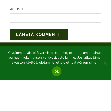
WEBSITE
Käytämme evästeitä varmistaaksemme, että tarjoamme sinulle
parhaan kokemuksen verkkosivustollamme. Jos jatkat tämän
sivuston käyttöä, oletamme, että olet tyytyväinen siihen.
Ok
JSC “Baltic plants”
Reg code: 304081472
Address: Kairiūkščiai 53289 Kauno r. sav.