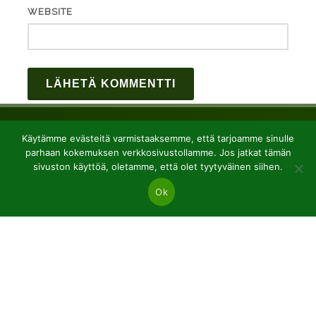
WEBSITE
Käytämme evästeitä varmistaaksemme, että tarjoamme sinulle
parhaan kokemuksen verkkosivustollamme. Jos jatkat tämän
sivuston käyttöä, oletamme, että olet tyytyväinen siihen.
Ok
JSC “Baltic plants”
Reg code: 304081472
Address: Kairiūkščiai 53289 Kauno r. sav.
Email.:
info@balticplants.lt