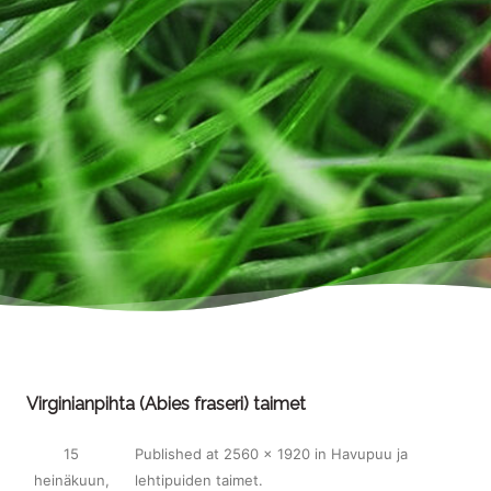
Virginianpihta (Abies fraseri) taimet
15
Published
at
2560 × 1920
in
Havupuu ja
heinäkuun,
lehtipuiden taimet
.