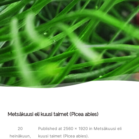
Metsäkuusi eli kuusi taimet (Picea abies)
20
Published
at
2560 × 1920
in
Metsäkuusi eli
heinäkuun,
kuusi taimet (Picea abies)
.