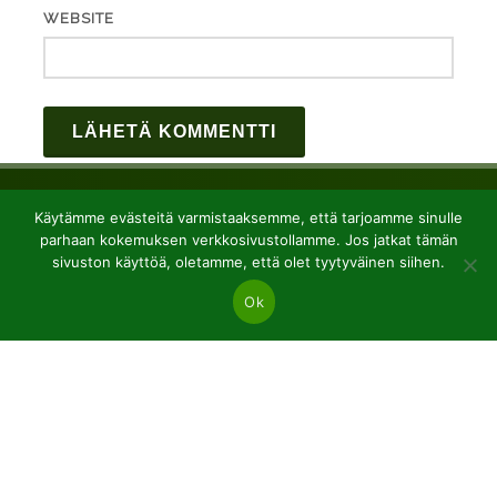
WEBSITE
Käytämme evästeitä varmistaaksemme, että tarjoamme sinulle
parhaan kokemuksen verkkosivustollamme. Jos jatkat tämän
sivuston käyttöä, oletamme, että olet tyytyväinen siihen.
Ok
JSC “Baltic plants”
Reg code: 304081472
Address: Kairiūkščiai 53289 Kauno r. sav.
Email.:
info@balticplants.lt