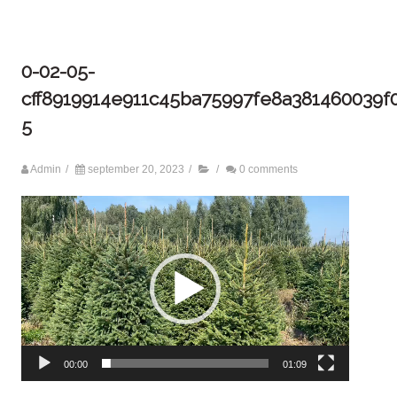
0-02-05-
cff8919914e911c45ba75997fe8a381460039
5
Admin
/
september 20, 2023
/
/
0 comments
Video
Player
00:00
01:09