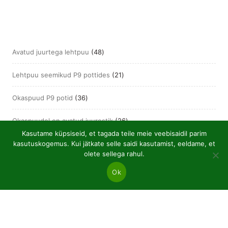
48
Avatud juurtega lehtpuu
48
toodet
21
Lehtpuu seemikud P9 pottides
21
toodet
36
Okaspuud P9 potid
36
toodet
26
Okaspuudel on avatud juurestik
26
toodet
Kasutame küpsiseid, et tagada teile meie veebisaidil parim
1
kasutuskogemus. Kui jätkate selle saidi kasutamist, eeldame, et
Pottides
1
olete sellega rahul.
toode
Ok