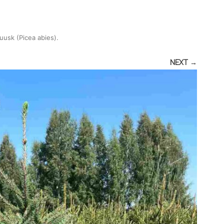
kuusk (Picea abies)
.
NEXT →