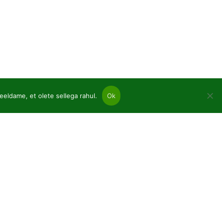
eeldame, et olete sellega rahul.
Ok