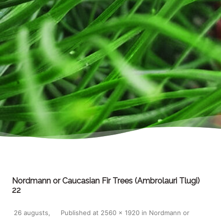
Nordmann or Caucasian Fir Trees (Ambrolauri Tlugi)
22
26 augusts,
Published
at
2560 × 1920
in
Nordmann or