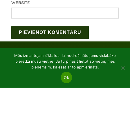
WEBSITE
Mēs izmantojam sīkfailus, lai nodrošinātu jums vislabāko
pieredzi mūsu vietnē. Ja turpināsit lietot šo vietni, mēs
pieņemsim, ka esat ar to apmierināts.
Ok
JSC “Baltic plants”
Reg code: 304081472
Address: Kairiūkščiai 53289 Kauno r. sav.
Email.:
info@balticplants.lt