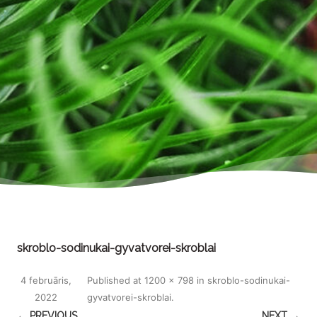
skroblo-sodinukai-gyvatvorei-skroblai
4 februāris,
Published
at
1200 × 798
in
skroblo-sodinukai-
2022
gyvatvorei-skroblai
.
← PREVIOUS
NEXT →