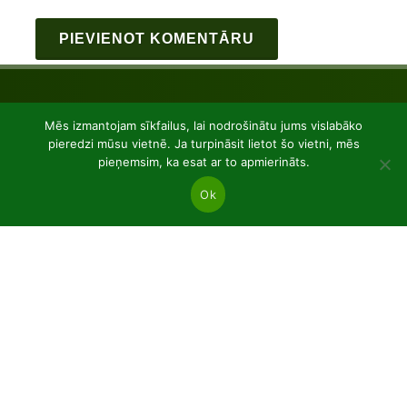
Mēs izmantojam sīkfailus, lai nodrošinātu jums vislabāko
pieredzi mūsu vietnē. Ja turpināsit lietot šo vietni, mēs
pieņemsim, ka esat ar to apmierināts.
Ok
JSC “Baltic plants”
Reg code: 304081472
Address: Kairiūkščiai 53289 Kauno r. sav.
Email.:
info@balticplants.lt
Tel.: +37062277654;
Cenas