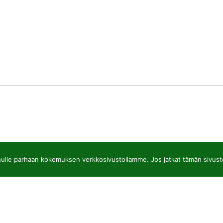
lle parhaan kokemuksen verkkosivustollamme. Jos jatkat tämän sivuston