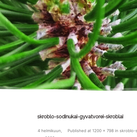
skroblo-sodinukai-gyvatvorei-skroblai
4 helmikuun,
Published
at
1200 × 798
in
skroblo-