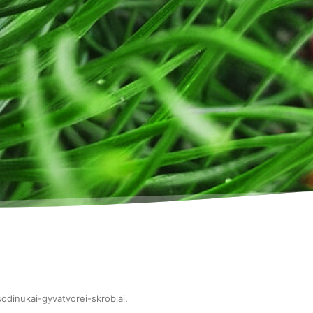
sodinukai-gyvatvorei-skroblai
.