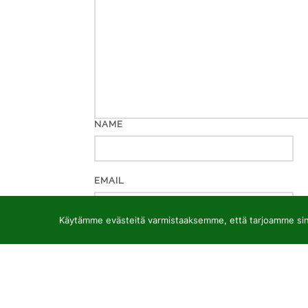
NAME
EMAIL
Käytämme evästeitä varmistaaksemme, että tarjoamme sinu
WEBSITE