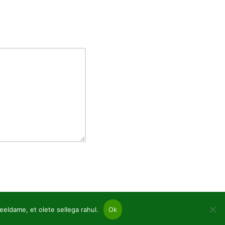
eeldame, et olete sellega rahul.
Ok