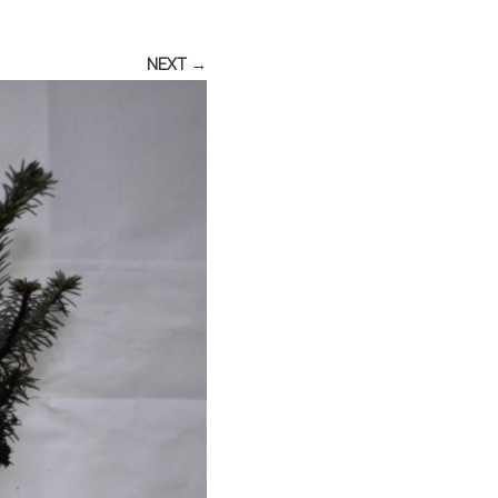
NEXT →