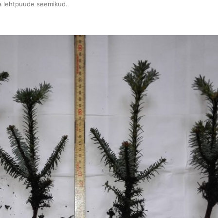
a lehtpuude seemikud
.