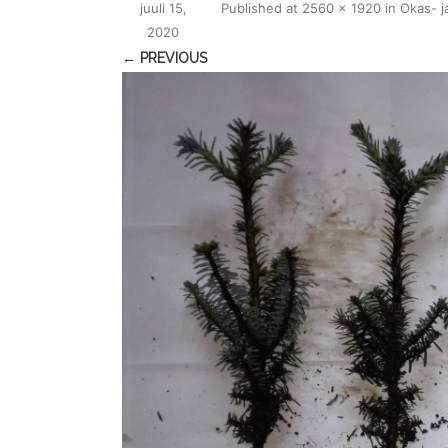
juuli 15,
Published
at
2560 × 1920
in
Okas- j
2020
← PREVIOUS