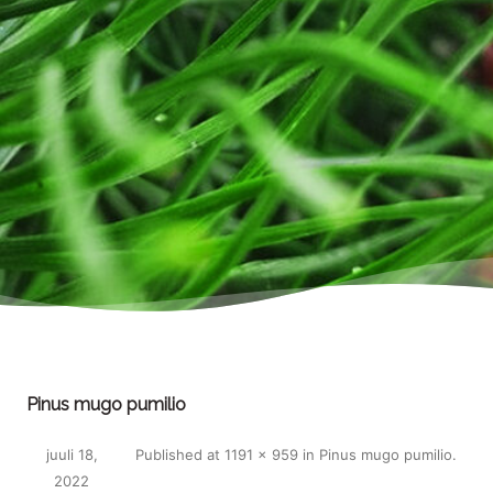
Pinus mugo pumilio
juuli 18,
Published
at
1191 × 959
in
Pinus mugo pumilio
.
2022