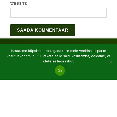
WEBSITE
Kasutame küpsiseid, et tagada teile meie veebisaidil parim
kasutuskogemus. Kui jätkate selle saidi kasutamist, eeldame, et
olete sellega rahul.
Ok
JSC “Baltic plants”
Reg code: 304081472
Address: Kairiūkščiai 53289 Kauno r. sav.
Email.:
info@balticplants.lt