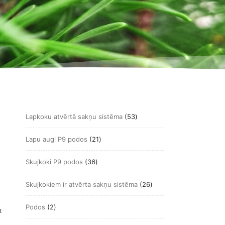
m
53
Lapkoku atvērtā sakņu sistēma
53
produkts
21
Lapu augi P9 podos
21
produkts
36
Skujkoki P9 podos
36
produkts
26
Skujkokiem ir atvērta sakņu sistēma
26
produkts
2
Podos
2
t
produkts