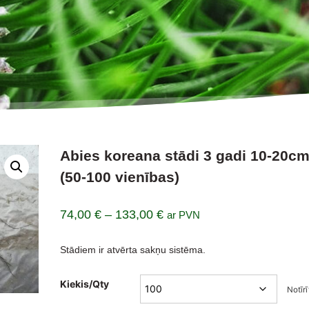
Abies koreana stādi 3 gadi 10-20c
(50-100 vienības)
Price
74,00
€
–
133,00
€
ar PVN
range:
Stādiem ir atvērta sakņu sistēma.
74,00 €
through
Kiekis/Qty
Notīrī
133,00 €