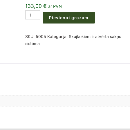
133,00
€
ar PVN
Abies
Pievienot grozam
koreana
stādi
3
SKU:
5005
Kategorija:
Skujkokiem ir atvērta sakņu
gadi
sistēma
10-
20cm
(50-
100
vienības)
daudzums