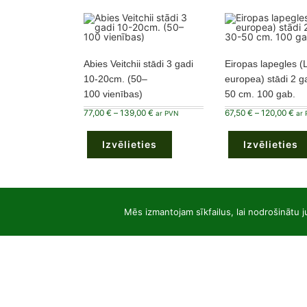
Abies Veitchii stādi 3 gadi
Eiropas lapegles (L
10-20cm. (50–
europea) stādi 2 g
100 vienības)
50 cm. 100 gab.
Price
Pri
77,00
€
–
139,00
€
67,50
€
–
120,00
€
ar PVN
ar
range:
ran
This
77,00 €
67,
product
through
thr
Izvēlieties
has
Izvēlieties
139,00 €
120
multiple
variants.
The
options
may
be
chosen
Mēs izmantojam sīkfailus, lai nodrošinātu j
on
the
product
page