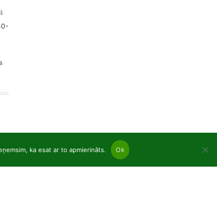
s
ieņemsim, ka esat ar to apmierināts.
Ok
nas
ujkoki un lapkoku tukšas saknes
ādi podos p9
oratīvie augi C2