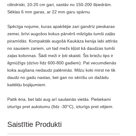
cilindriski, 10-20 cm gari, sastāv no 150-200 šķiedrām.
Sēklas 6 mm garas, ar 22 mm garu spārnu.
Spēcīga nojume, kuras apakšējie zari gandrīz pieskaras
zemei, brīvi augošos kokus pārvērš milzīgās tumši zaļās
piramīdās. Kompaktāk augošā Kaukāza kenija labi attīrās
no sausiem zariem, un tad mežs kļūst kā daudzas tumši
zaļas kolonnas. Šādi meži ir ļoti skaisti. Šis briežu tips ir
ilgmūžīgs (dzīvo līdz 600-800 gadiem). Pat vecumdienās
koka augšana nedaudz palēninās. Milzu koki mirst ne tik
daudz no gadu nastas, bet gan no sēnīšu un dažādu
kaitēkļu bojājumiem.
Patīk ēna, bet labi aug arī saulainās vietās. Pietiekami
izturīgs pret aukstumu (līdz -30°C), izturīgs pret vējiem.
Saistītie Produkti