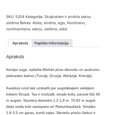
SKU:
5204
Kategorija:
Skujkokiem ir atvērta sakņu
sistēma
Birkas:
Abies
,
atvērta
,
egļu
,
Nordmann
,
nordmanniana
,
sakņu
,
sistēma
,
stādi
Apraksts
Papildu informācija
Apraksts
Kenijas suga, izplatīta Melnās jūras dienvidu un austrumu
piekrastes kalnos (Turcijā, Gruzijā, Abhāzijā, Krievijā).
Kaukāza ozoli tiek uzskatīti par augstākajiem vietējiem
kokiem Eiropā. Tas ir mūžzaļš, smails koks, parasti līdz 60
m augsts. Stumbra diametrs 1,2-1,8 m. 70-82 m augsti
šāda veida koki sastopami arī Rietumkaukāzā. Smailes
1,8-3,5 cm garas, tumši zaļas. Sieviešu priežu čiekuri ir