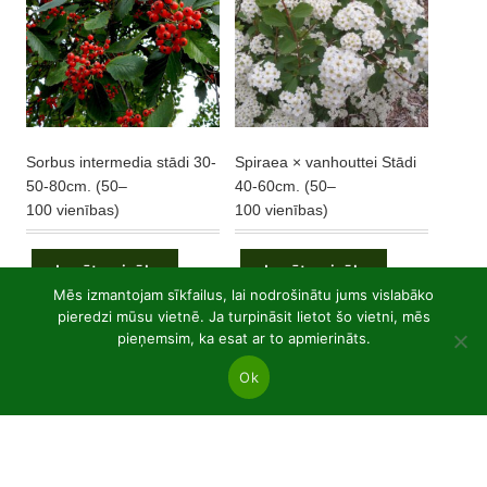
product
product
page
page
Sorbus intermedia stādi 30-
Spiraea × vanhouttei Stādi
50-80cm. (50–
40-60cm. (50–
100 vienības)
100 vienības)
Lasīt vairāk
Lasīt vairāk
Mēs izmantojam sīkfailus, lai nodrošinātu jums vislabāko
pieredzi mūsu vietnē. Ja turpināsit lietot šo vietni, mēs
pieņemsim, ka esat ar to apmierināts.
Ok
53
Lapkoku atvērtā sakņu sistēma
53
produkts
21
Lapu augi P9 podos
21