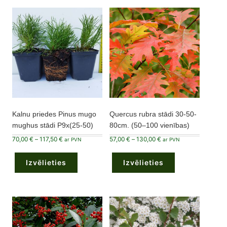
Kalnu priedes Pinus mugo
Quercus rubra stādi 30-50-
mughus stādi P9x(25-50)
80cm. (50–100 vienības)
Price
Price
70,00
€
–
117,50
€
57,00
€
–
130,00
€
ar PVN
ar PVN
range:
range:
This
This
70,00 €
57,00 €
product
product
through
through
Izvēlieties
has
Izvēlieties
has
117,50 €
130,00 €
multiple
multiple
variants.
variants.
The
The
options
options
may
may
be
be
chosen
chosen
on
on
the
the