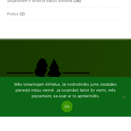
26
Skujkokiem ir atvērta sakņu sistēma
26
produkts
2
Podos
2
produkts
Mēs izmantojam sīkfailus, lai nodrošinātu jums vislabāko
pieredzi mūsu vietnē. Ja turpināsit lietot šo vietni, mēs
pieņemsim, ka esat ar to apmierināts.
Ok
JSC “Baltic plants”
Reg code: 304081472
Address: Kairiūkščiai 53289 Kauno r. sav.
Email.:
info@balticplants.lt