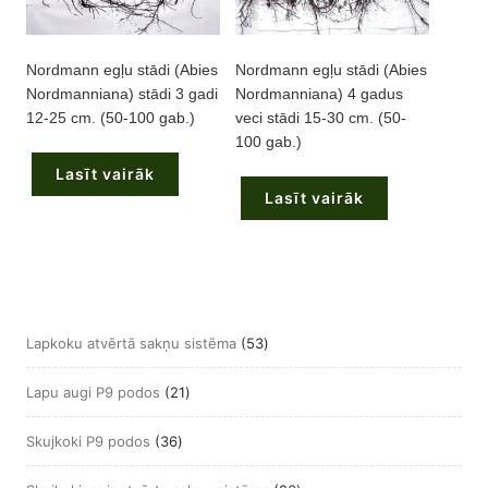
Nordmann egļu stādi (Abies
Nordmann egļu stādi (Abies
Nordmanniana) stādi 3 gadi
Nordmanniana) 4 gadus
12-25 cm. (50-100 gab.)
veci stādi 15-30 cm. (50-
100 gab.)
Lasīt vairāk
Lasīt vairāk
53
Lapkoku atvērtā sakņu sistēma
53
produkts
21
Lapu augi P9 podos
21
produkts
36
Skujkoki P9 podos
36
produkts