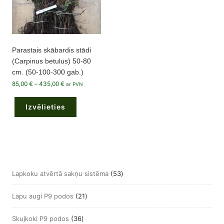
Parastais skābardis stādi
(Carpinus betulus) 50-80
cm. (50-100-300 gab.)
Price
85,00
€
–
435,00
€
ar PVN
range:
This
85,00 €
product
through
Izvēlieties
has
435,00 €
multiple
variants.
The
options
may
be
chosen
on
the
53
Lapkoku atvērtā sakņu sistēma
53
product
page
produkts
21
Lapu augi P9 podos
21
produkts
36
Skujkoki P9 podos
36