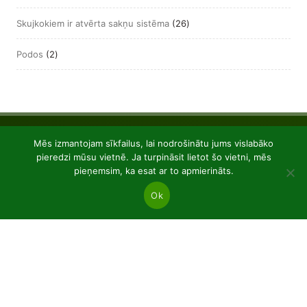
produkts
26
Skujkokiem ir atvērta sakņu sistēma
26
produkts
2
Podos
2
produkts
Mēs izmantojam sīkfailus, lai nodrošinātu jums vislabāko
pieredzi mūsu vietnē. Ja turpināsit lietot šo vietni, mēs
pieņemsim, ka esat ar to apmierināts.
Ok
JSC “Baltic plants”
Reg code: 304081472
Address: Kairiūkščiai 53289 Kauno r. sav.