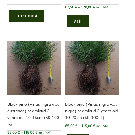
Hinnavahemik:
67,50
€
–
120,00
€
incl. VAT
67,50 €
Sellel
kuni
Loe edasi
tootel
120,00 €
Vali
on
mitu
varianti.
Valikuid
saab
teha
tootelehel.
Black pine (Pinus nigra var.
Black pine (Pinus nigra var.
austriaca) seemikud 2
nigra) seemikud 2 years old
years old 10-15cm (50-100
10-20cm (50-100 tk)
tk)
Hinnavahemik:
65,00
€
–
115,00
€
incl. VAT
65,00 €
Sellel
Hinnavahemik:
65,00
€
–
115,00
€
kuni
incl. VAT