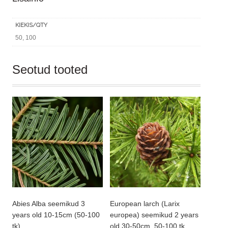
KIEKIS/QTY
50, 100
Seotud tooted
Abies Alba seemikud 3
European larch (Larix
years old 10-15cm (50-100
europea) seemikud 2 years
tk)
old 30-50cm. 50-100 tk