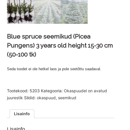
Blue spruce seemikud (Picea
Pungens) 3 years old height 15-30 cm
(50-100 tk)
Seda toodet ei ole hetkel laos ja pole seetõttu saadaval.
Tootekood:
5203
Kategooria:
Okaspuudel on avatud
juurestik
Sildid:
okaspuud
,
seemikud
Lisainfo
Lisainfo